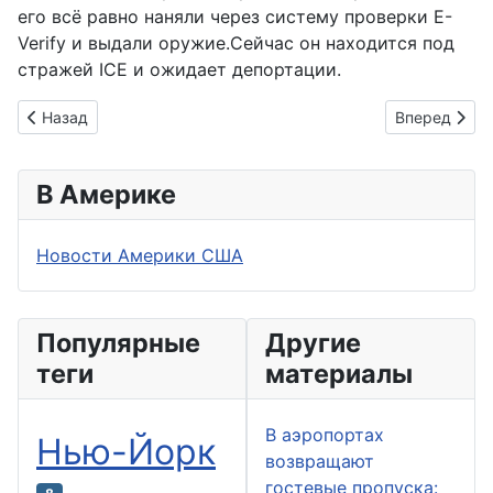
его всё равно наняли через систему проверки E-
Verify и выдали оружие.Сейчас он находится под
стражей ICE и ожидает депортации.
Предыдущий: В американском городе спасатели вызволили 
Следующий: 
Назад
Вперед
В Америке
Новости Америки США
Популярные
Другие
теги
материалы
В аэропортах
Нью-Йорк
возвращают
гостевые пропуска: