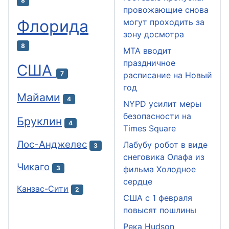
8
провожающие снова
Флорида
могут проходить за
зону досмотра
8
MTA вводит
праздничное
США
7
расписание на Новый
год
Майами
4
NYPD усилит меры
безопасности на
Бруклин
4
Times Square
Лос-Анджелес
Лабубу робот в виде
3
снеговика Олафа из
Чикаго
3
фильма Холодное
сердце
Канзас-Сити
2
США с 1 февраля
повысят пошлины
Река Hudson