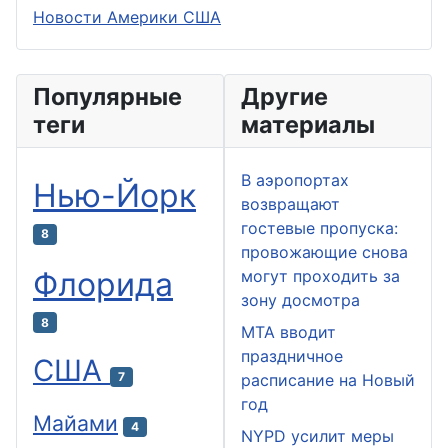
Новости Америки США
Популярные
Другие
теги
материалы
В аэропортах
Нью-Йорк
возвращают
гостевые пропуска:
8
провожающие снова
Флорида
могут проходить за
зону досмотра
8
MTA вводит
праздничное
США
7
расписание на Новый
год
Майами
4
NYPD усилит меры