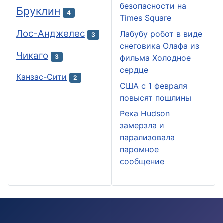
безопасности на
Бруклин
4
Times Square
Лос-Анджелес
Лабубу робот в виде
3
снеговика Олафа из
Чикаго
3
фильма Холодное
сердце
Канзас-Сити
2
США с 1 февраля
повысят пошлины
Река Hudson
замерзла и
парализовала
паромное
сообщение