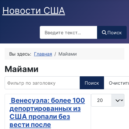
Новости США
Поиск
Поиск
Вы здесь:
Главная
Майами
Майами
Фильтр по заголовку
Поиск
Очистит
Кол-во строк:
Венесуэла: более 100
депортированных из
США пропали без
вести после