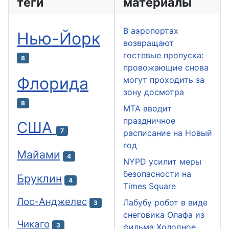
теги
материалы
В аэропортах
Нью-Йорк
возвращают
гостевые пропуска:
8
провожающие снова
Флорида
могут проходить за
зону досмотра
8
MTA вводит
праздничное
США
7
расписание на Новый
год
Майами
4
NYPD усилит меры
безопасности на
Бруклин
4
Times Square
Лос-Анджелес
Лабубу робот в виде
3
снеговика Олафа из
Чикаго
3
фильма Холодное