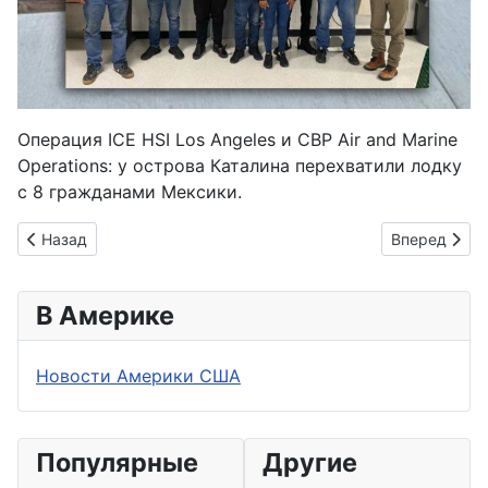
Операция ICE HSI Los Angeles и CBP Air and Marine
Operations: у острова Каталина перехватили лодку
с 8 гражданами Мексики.
Предыдущий: В США мужчина напал на свою жену
Следующий: 
Назад
Вперед
В Америке
Новости Америки США
Популярные
Другие