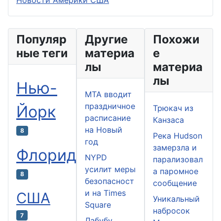
Новости Америки США
Популяр
Другие
Похожи
ные теги
материа
е
лы
материа
лы
Нью-
MTA вводит
праздничное
Йорк
Трюкач из
расписание
Канзаса
на Новый
8
Река Hudson
год
замерзла и
Флорида
NYPD
парализовал
усилит меры
а паромное
8
безопасност
сообщение
и на Times
США
Уникальный
Square
набросок
7
Лабубу