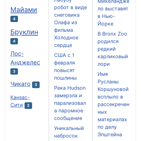
Микеландже
робот в виде
Майами
ло выставят
снеговика
в Нью-
4
Олафа из
Йорке
фильма
Бруклин
В Bronx Zoo
Холодное
родился
4
сердце
редкий
Лос-
США с 1
карликовый
Анджелес
февраля
лори
повысят
3
Имя
пошлины
Русланы
Чикаго
3
Река Hudson
Коршуновой
замерзла и
всплыло в
Канзас-
парализовал
рассекречен
Сити
2
а паромное
ных
сообщение
материалах
по делу
Уникальный
Эпштейна
набросок