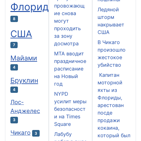
Флорида
провожающ
Ледяной
ие снова
шторм
8
могут
накрывает
проходить
США
США
за зону
В Чикаго
досмотра
7
произошло
MTA вводит
Майами
жестокое
праздничное
убийство
4
расписание
Капитан
на Новый
Бруклин
моторной
год
яхты из
4
NYPD
Флориды,
усилит меры
Лос-
арестован
безопасност
Анджелес
посде
и на Times
продажи
3
Square
кокаина,
Чикаго
Лабубу
3
который был