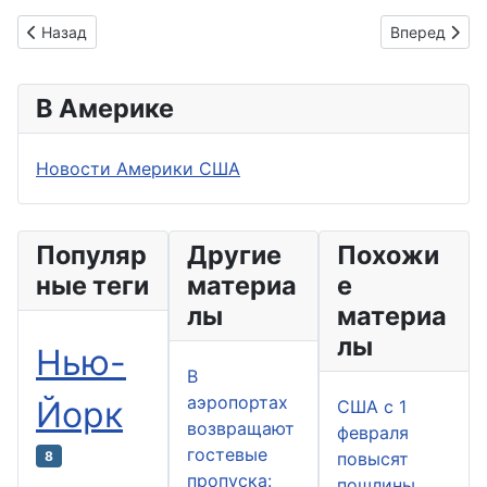
Предыдущий: Установлена причина смерти актрисы Дейви 
Следующий: 
Назад
Вперед
В Америке
Новости Америки США
Популяр
Другие
Похожи
ные теги
материа
е
лы
материа
лы
Нью-
В
аэропортах
Йорк
США с 1
возвращают
февраля
гостевые
8
повысят
пропуска:
пошлины