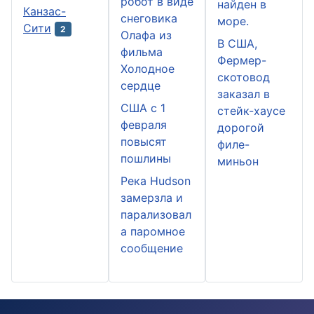
робот в виде
найден в
Канзас-
снеговика
море.
Сити
2
Олафа из
В США,
фильма
Фермер-
Холодное
скотовод
сердце
заказал в
США с 1
стейк-хаусе
февраля
дорогой
повысят
филе-
пошлины
миньон
Река Hudson
замерзла и
парализовал
а паромное
сообщение