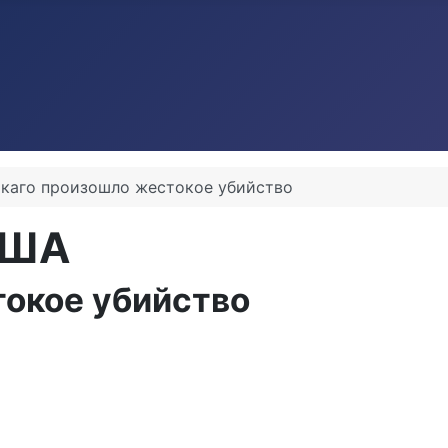
икаго произошло жестокое убийство
США
токое убийство