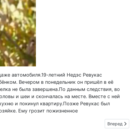
даже автомобиля.19-летний Недэс Ревукас
ёнком. Вечером в понедельник он пришёл в её
делка не была завершена.По данным следствия, во
ловы и шеи и скончалась на месте. Вместе с ней
кухню и покинул квартиру.Позже Ревукас был
озяйке. Ему грозит пожизненное
Следующий: 
Вперед