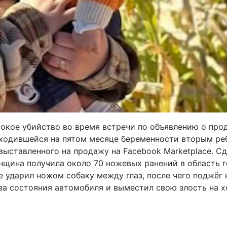
токое убийство во время встречи по объявлению о про
аходившейся на пятом месяце беременности вторым реб
 выставленного на продажу на Facebook Marketplace. С
щина получила около 70 ножевых ранений в область го
 ударил ножом собаку между глаз, после чего поджёг 
-за состояния автомобиля и выместил свою злость на х
ику ЭКО после рождения темнокожего ребенка