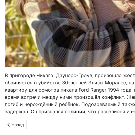
В пригороде Чикаго, Даунерс-Гроув, произошло жес
обвиняется в убийстве 30-летней Элизы Моралес, н
квартиру для осмотра пикапа Ford Ranger 1994 года,
время встречи между ними произошёл конфликт. Жен
погиб и нерождённый ребёнок. Подозреваемый также
задержан. Он признался полиции, что разозлился из
Предыдущий: Во Флориде белая пара подала в суд на клин
Назад