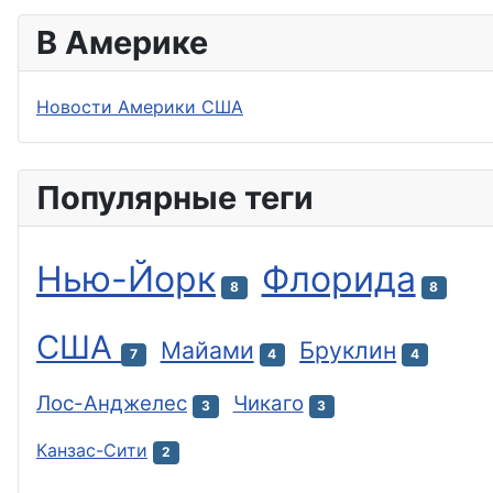
В Америке
Новости Америки США
Популярные теги
Нью-Йорк
Флорида
8
8
США
Майами
Бруклин
7
4
4
Лос-Анджелес
Чикаго
3
3
Канзас-Сити
2