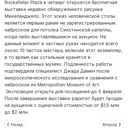
Rockefeller Plaza в четверг откроется бесплатная
выставка недавно обнаруженного рисунка
Микеланджело. Этот эскиз человеческой стопы
является первым ранее не зарегистрированным
наброском для потолка Сикстинской капеллы,
когда-либо выставлявшимся на аукцион. На
данный момент в частных руках находится всего
около 10 листов мастера, включая этот экземпляр,
в то время как остальные хранятся в
государственных музеях. Подлинность работы
подтвердила специалист Джада Дамен после
микроскопического исследования и сравнения с
наброском из Metropolitan Museum of Art.
Экспозиция открыта для посещения до 5 февраля.
После завершения выставки раритет будет продан
на аукционе с оценочной стоимостью от $1,5 млн
до $2 млн.
Предыдущий: Бездомный предположительно устроил взрыв
Следующий: 
Назад
Вперед