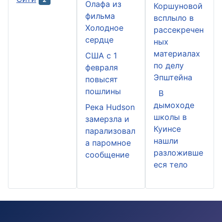
Олафа из
Коршуновой
фильма
всплыло в
Холодное
рассекречен
сердце
ных
материалах
США с 1
по делу
февраля
Эпштейна
повысят
пошлины
В
дымоходе
Река Hudson
школы в
замерзла и
Куинсе
парализовал
нашли
а паромное
разложивше
сообщение
еся тело