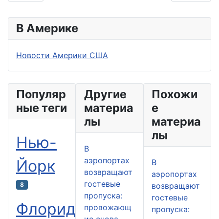
В Америке
Новости Америки США
Популяр
Другие
Похожи
ные теги
материа
е
лы
материа
лы
Нью-
В
аэропортах
Йорк
В
возвращают
аэропортах
гостевые
8
возвращают
пропуска:
гостевые
Флорида
провожающ
пропуска:
ие снова