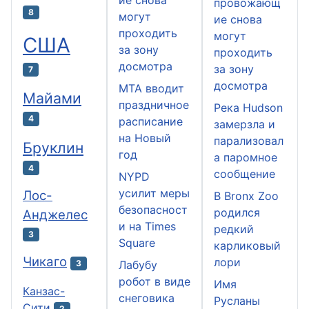
провожающ
8
могут
ие снова
проходить
могут
США
за зону
проходить
досмотра
за зону
7
досмотра
MTA вводит
Майами
праздничное
Река Hudson
4
расписание
замерзла и
на Новый
парализовал
Бруклин
год
а паромное
4
сообщение
NYPD
усилит меры
Лос-
В Bronx Zoo
безопасност
родился
Анджелес
и на Times
редкий
3
Square
карликовый
Чикаго
лори
Лабубу
3
робот в виде
Имя
Канзас-
снеговика
Русланы
Сити
2