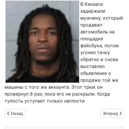
В Канзасе
задержали
мужчину, который
продавал
автомобиль на
площадке
фейсбука, потом
угонял тачку
обратно и снова
выставлял
объявление о
продаже той же
машины с того же аккаунта. Этот трюк он
провернул 8 раз, пока его не раскрыли. Когда
тупость уступает только наглости
Предыдущий: Ледяной шторм накрывает США
Следующий: 
Назад
Вперед