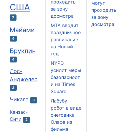
проходить
могут
США
за зону
проходить
досмотра
за зону
7
досмотра
MTA вводит
Майами
праздничное
4
расписание
на Новый
Бруклин
год
4
NYPD
усилит меры
Лос-
безопасност
Анджелес
и на Times
3
Square
Чикаго
Лабубу
3
робот в виде
Канзас-
снеговика
Сити
2
Олафа из
фильма