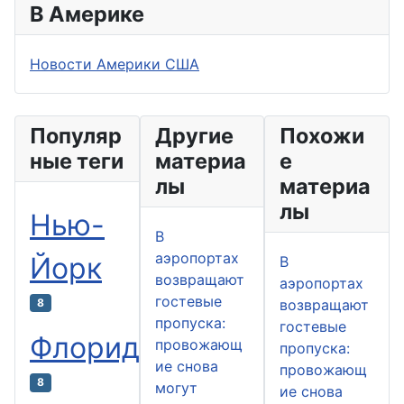
В Америке
Новости Америки США
Популяр
Другие
Похожи
ные теги
материа
е
лы
материа
лы
Нью-
В
аэропортах
Йорк
В
возвращают
аэропортах
гостевые
8
возвращают
пропуска:
гостевые
Флорида
провожающ
пропуска:
ие снова
провожающ
8
могут
ие снова